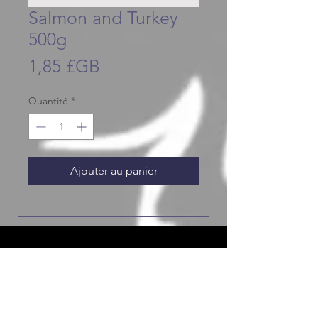
Salmon and Turkey
500g
Prix
1,85 £GB
Quantité
*
Ajouter au panier
JOIN OUR FURRY COMMUNITY