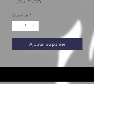
Prix
1,90 £GB
Quantité
*
Ajouter au panier
JOIN OUR FURRY COMMUNITY
JOIN