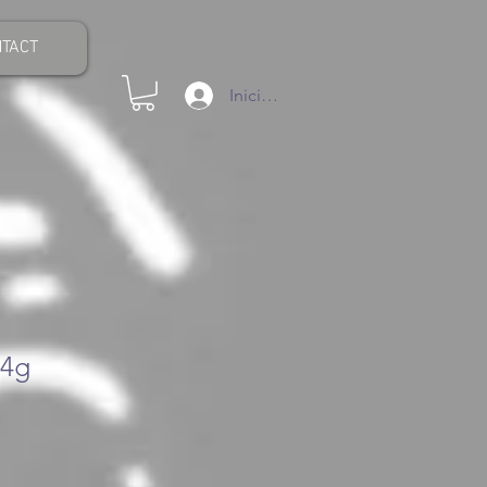
TACT
Iniciar sesión
54g
ecio