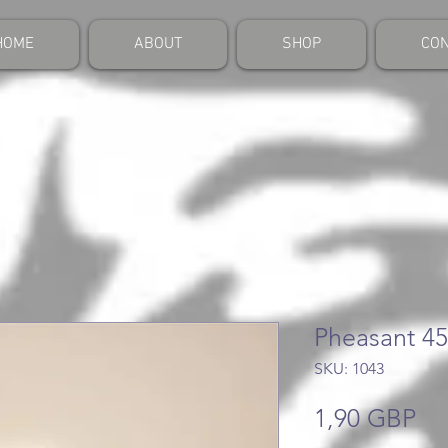
HOME
ABOUT
SHOP
CON
Pheasant 4
SKU: 1043
Pr
1,90 GBP