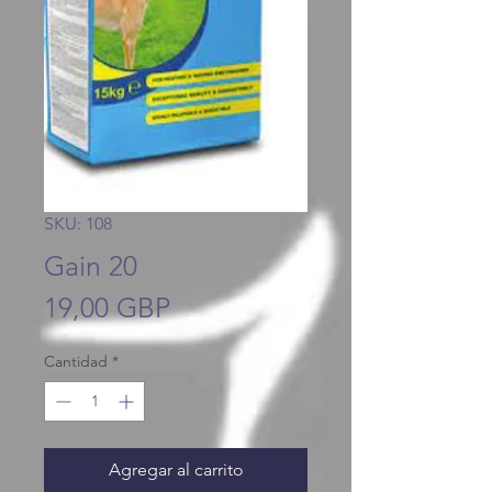
SKU: 108
Gain 20
Precio
19,00 GBP
Cantidad
*
Agregar al carrito