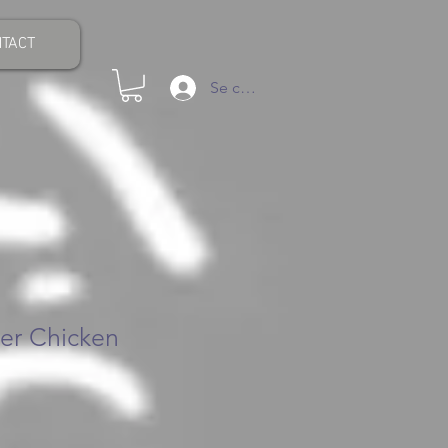
TACT
Se connecter
ver Chicken
ix