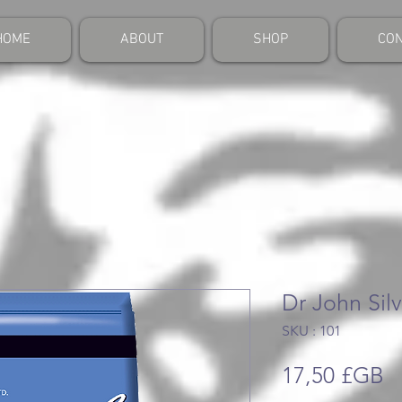
HOME
ABOUT
SHOP
CON
Dr John Sil
SKU : 101
Pr
17,50 £GB