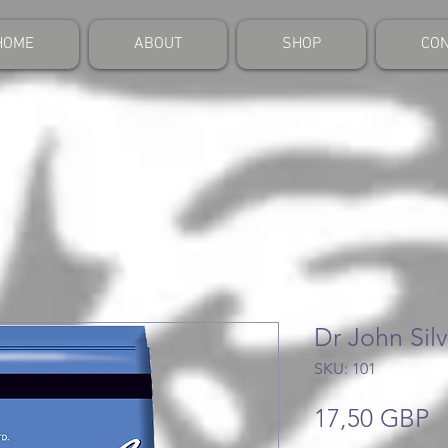
HOME
ABOUT
SHOP
CON
Dr John Sil
SKU: 101
P
17,50 GBP