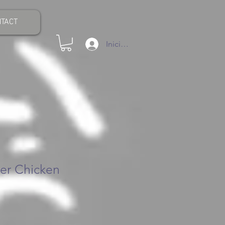
TACT
Iniciar sesión
ver Chicken
recio