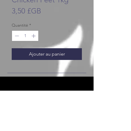
Prix
3,50 £GB
Quantité
*
Ajouter au panier
JOIN OUR FURRY COMMUNITY
JOIN