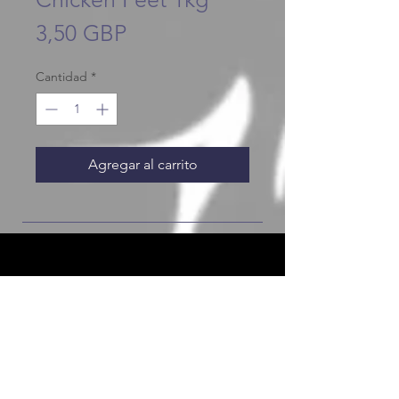
Precio
3,50 GBP
Cantidad
*
Agregar al carrito
JOIN OUR FURRY COMMUNITY
JOIN