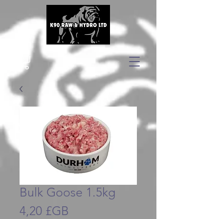
Bulk Goose 1.5kg
Prix
4,20 £GB